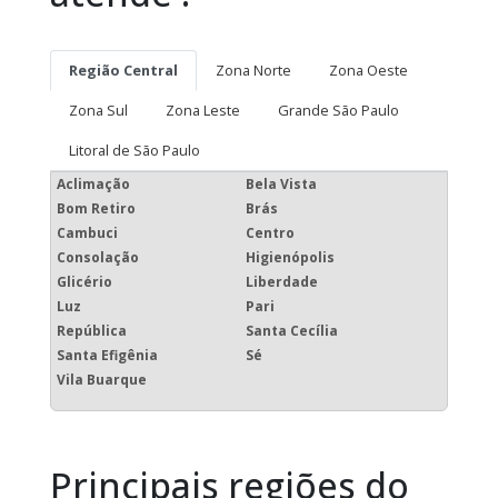
Região Central
Zona Norte
Zona Oeste
Zona Sul
Zona Leste
Grande São Paulo
Litoral de São Paulo
Aclimação
Bela Vista
Bom Retiro
Brás
Cambuci
Centro
Consolação
Higienópolis
Glicério
Liberdade
Luz
Pari
República
Santa Cecília
Santa Efigênia
Sé
Vila Buarque
Principais regiões do