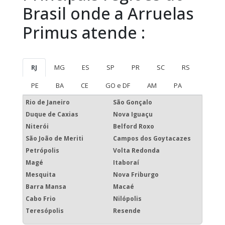
Brasil onde a Arruelas
Primus atende :
RJ
MG
ES
SP
PR
SC
RS
PE
BA
CE
GO e DF
AM
PA
Rio de Janeiro
São Gonçalo
Duque de Caxias
Nova Iguaçu
Niterói
Belford Roxo
São João de Meriti
Campos dos Goytacazes
Petrópolis
Volta Redonda
Magé
Itaboraí
Mesquita
Nova Friburgo
Barra Mansa
Macaé
Cabo Frio
Nilópolis
Teresópolis
Resende