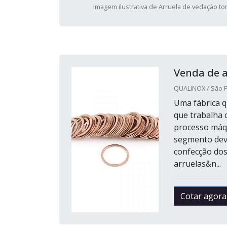
Imagem ilustrativa de Arruela de vedação to
Venda de a
QUALINOX / São P
Uma fábrica q
que trabalha 
processo máq
segmento deve
confecção dos
arruelas&n...
Cotar agora