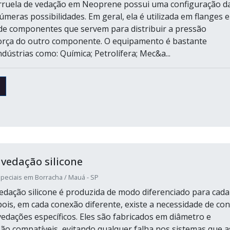
rruela de vedação em Neoprene possui uma configuração d
meras possibilidades. Em geral, ela é utilizada em flanges e
de componentes que servem para distribuir a pressão
orça do outro componente. O equipamento é bastante
ndústrias como: Química; Petrolífera; Mec&a...
 vedação silicone
peciais em Borracha / Mauá - SP
vedação silicone é produzida de modo diferenciado para cada
pois, em cada conexão diferente, existe a necessidade de con
vedações específicos. Eles são fabricados em diâmetro e
são compatíveis, evitando qualquer falha nos sistemas que a