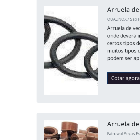
Arruela de
QUALINOX / São P
Arruela de ve
onde deverá i
certos tipos 
muitos tipos 
podem ser apli
Cotar agora
Arruela d
Fatruwal Peças Es