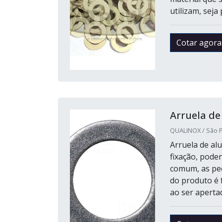
utilizam, seja 
Cotar agora
Arruela de
QUALINOX / São P
Arruela de al
fixação, pode
comum, as peça
do produto é f
ao ser aperta