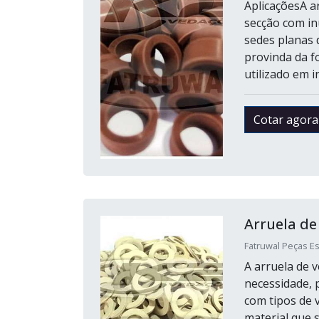
AplicaçõesA a
secção com inú
sedes planas 
provinda da f
utilizado em i
Cotar agora
Arruela de
Fatruwal Peças Es
A arruela de 
necessidade, 
com tipos de 
material que 