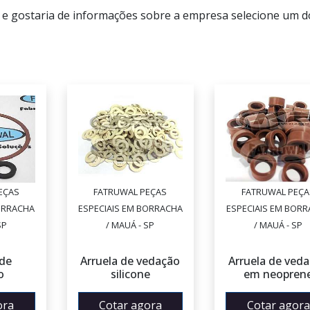
 e gostaria de informações sobre a empresa selecione um d
EÇAS
FATRUWAL PEÇAS
FATRUWAL PEÇA
ORRACHA
ESPECIAIS EM BORRACHA
ESPECIAIS EM BOR
SP
/ MAUÁ - SP
/ MAUÁ - SP
 de
Arruela de vedação
Arruela de ved
o
silicone
em neopren
ora
Cotar agora
Cotar agora