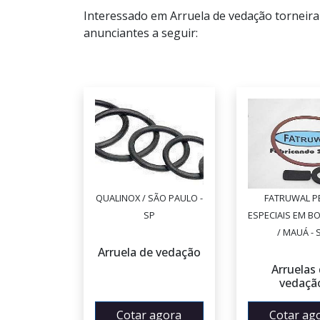
Interessado em Arruela de vedação torneira
anunciantes a seguir:
QUALINOX / SÃO PAULO -
FATRUWAL P
SP
ESPECIAIS EM B
/ MAUÁ - 
Arruela de vedação
Arruelas
vedaçã
Cotar agora
Cotar ag