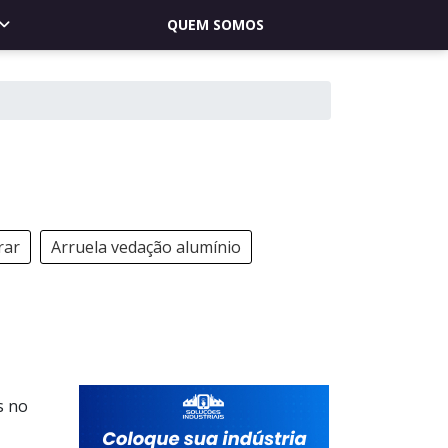
QUEM SOMOS
rar
Arruela vedação alumínio
s no